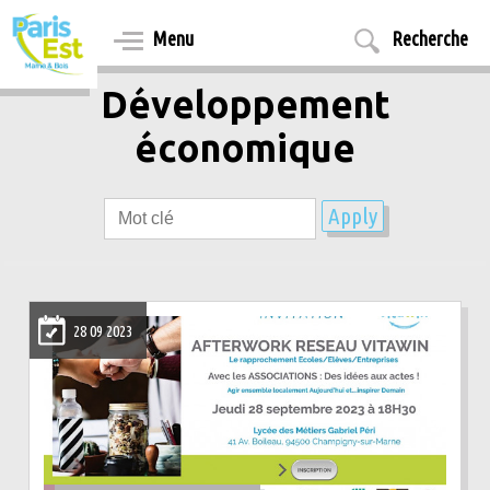
Aller
au
Menu
Recherche
contenu
principal
Développement
économique
28 09 2023