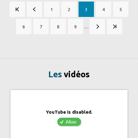
Pagination
1
2
3
4
5
Page
Page
Page
Page
Page
courante
6
7
8
9
…
Page
Page
Page
Page
Les
vidéos
YouTube is disabled.
Allow