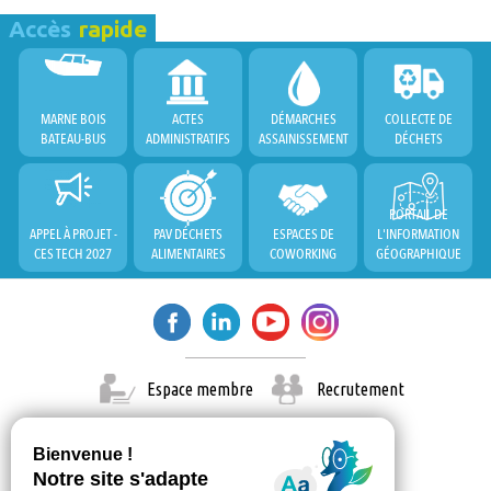
Accès
rapide
MARNE BOIS
ACTES
DÉMARCHES
COLLECTE DE
BATEAU-BUS
ADMINISTRATIFS
ASSAINISSEMENT
DÉCHETS
PORTAIL DE
APPEL À PROJET -
PAV DÉCHETS
ESPACES DE
L'INFORMATION
CES TECH 2027
ALIMENTAIRES
COWORKING
GÉOGRAPHIQUE
Espace membre
Recrutement