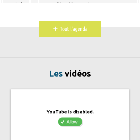
Toute la
Exposition découverte
journée
10 février 2026
mardi
+
Tout l'agenda
Toute la
Exposition découverte
journée
11 février 2026
mercredi
Toute la
Exposition découverte
journée
Les
vidéos
12 février 2026
jeudi
Toute la
Exposition découverte
journée
13 février 2026
vendredi
YouTube is disabled.
Toute la
Exposition découverte
Allow
journée
14 février 2026
samedi