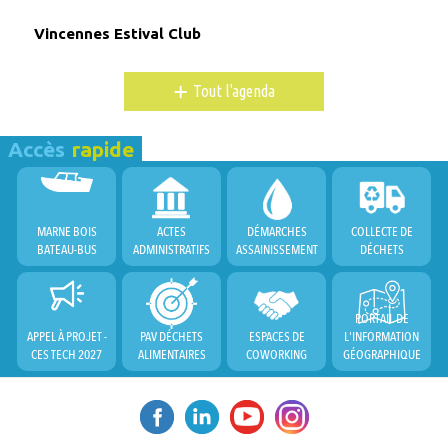
Vincennes Estival Club
+
Tout l'agenda
Accès
rapide
MARNE BOIS
ACTES
DÉMARCHES
COLLECTE DE
BATEAU-BUS
ADMINISTRATIFS
ASSAINISSEMENT
DÉCHETS
PORTAIL DE
APPEL À PROJET -
PAV DÉCHETS
ESPACES DE
L'INFORMATION
CES TECH 2027
ALIMENTAIRES
COWORKING
GÉOGRAPHIQUE