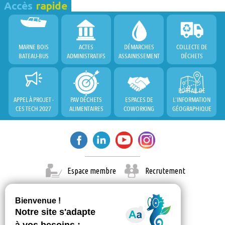
Accès
rapide
MARNE BOIS
ACTES
DÉMARCHES
COLLECTE DE
BATEAU-BUS
ADMINISTRATIFS
ASSAINISSEMENT
DÉCHETS
PORTAIL DE
APPEL À PROJET -
PAV DÉCHETS
ESPACES DE
L'INFORMATION
CES TECH 2027
ALIMENTAIRES
COWORKING
GÉOGRAPHIQUE
Espace membre
Recrutement