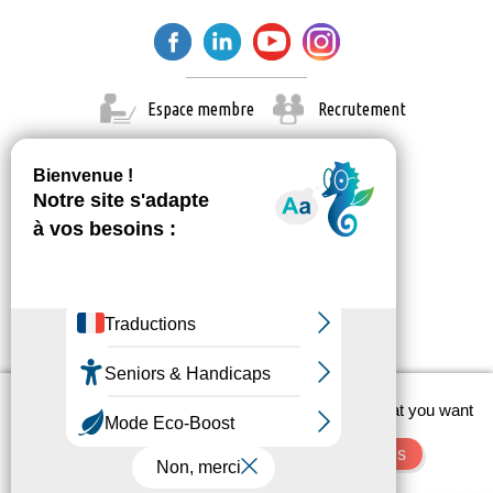
Espace membre
Recrutement
X
This site uses cookies and gives you control over what you want
© Paris Est Marne & Bois 2026
to activate
Administration
Contact
Mentions légales
OK, accept all
Deny all cookies
Personalize