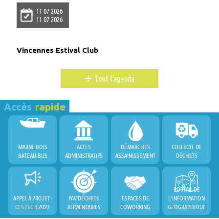
11 07 2026
11 07 2026
Vincennes Estival Club
+
Tout l'agenda
Accès
rapide
MARNE BOIS
ACTES
DÉMARCHES
COLLECTE DE
BATEAU-BUS
ADMINISTRATIFS
ASSAINISSEMENT
DÉCHETS
PORTAIL DE
APPEL À PROJET -
PAV DÉCHETS
ESPACES DE
L'INFORMATION
CES TECH 2027
ALIMENTAIRES
COWORKING
GÉOGRAPHIQUE