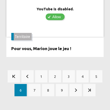
YouTube is disabled.
Allow
Territoire
Pour vous, Marion joue le jeu !
Pagination
1
2
3
4
5
Page
Page
Page
Page
Page
6
7
8
9
Page
Page
Page
Page
courante