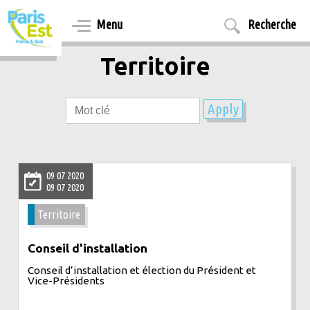
Aller
au
Menu
Recherche
contenu
principal
Territoire
09 07 2020
09 07 2020
Territoire
Conseil d'installation
Conseil d’installation et élection du Président et
Vice-Présidents