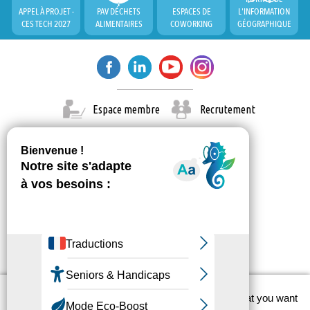
APPEL À PROJET -
PAV DÉCHETS
ESPACES DE
L'INFORMATION
CES TECH 2027
ALIMENTAIRES
COWORKING
GÉOGRAPHIQUE
Espace membre
Recrutement
X
This site uses cookies and gives you control over what you want
© Paris Est Marne & Bois 2026
to activate