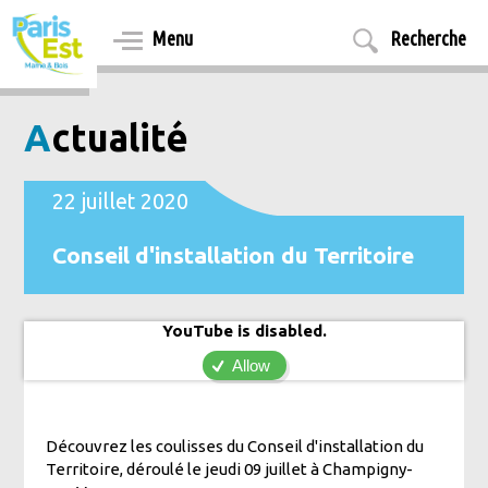
Aller
au
Menu
Recherche
contenu
principal
Actualité
22 juillet 2020
Conseil d'installation du Territoire
YouTube is disabled.
Allow
Découvrez les coulisses du Conseil d'installation du
Territoire, déroulé le jeudi 09 juillet à Champigny-