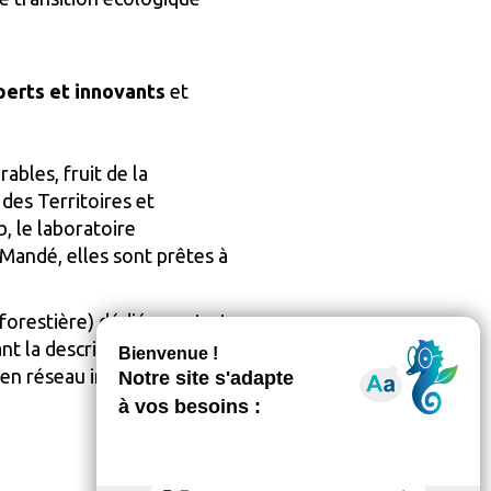
perts et innovants
et
ables, fruit de la
des Territoires et
, le laboratoire
-Mandé, elles sont prêtes à
forestière) dédié aux start-
nt la description du
 en réseau institutionnel et