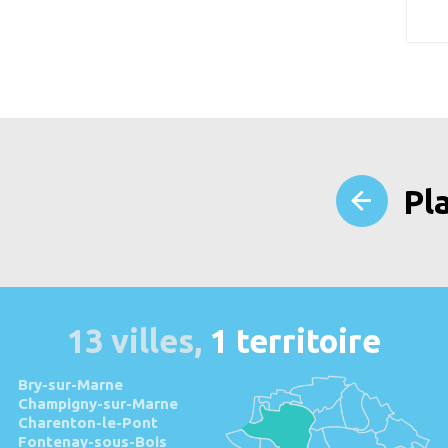
Pl
13 villes,
1 territoire
Bry-sur-Marne
Champigny-sur-Marne
Charenton-le-Pont
Fontenay-sous-Bois