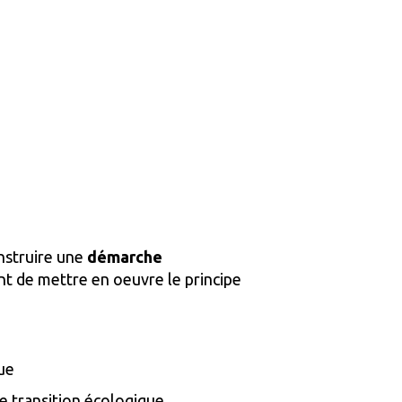
nstruire une
démarche
ent de mettre en oeuvre le principe
ue
 transition écologique