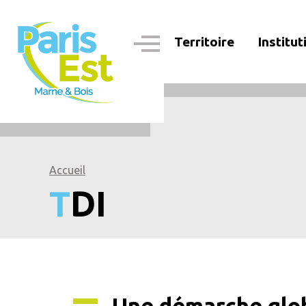
Aller
au
contenu
Territoire
Institut
principal
Navigation
principale
Accueil
TDI
Une démarche glob