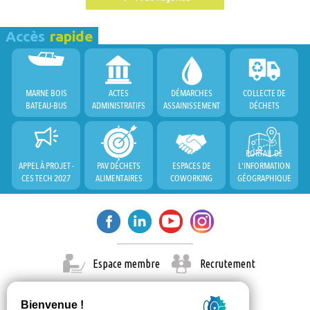
Accès
rapide
MARNE BOIS
ACTES
DÉMARCHES
COLLECTE DE
BATEAU-BUS
ADMINISTRATIFS
ASSAINISSEMENT
DÉCHETS
PORTAIL DE
APPEL À PROJET -
PAV DÉCHETS
ESPACES DE
L'INFORMATION
CES TECH 2027
ALIMENTAIRES
COWORKING
GÉOGRAPHIQUE
Espace membre
Recrutement