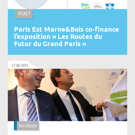
PCAET
Paris Est Marne&Bois co-finance
l’exposition « Les Routes du
Futur du Grand Paris »
17 06 2019
Territoire