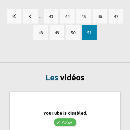
Pagination
…
43
44
45
46
47
Page
Page
Page
Page
Page
48
49
50
51
Page
Page
Page
Page
courante
Les
vidéos
YouTube is disabled.
Allow