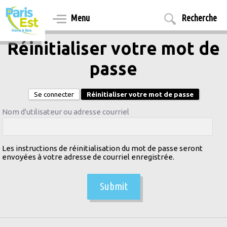
Aller
au
Menu
Recherche
contenu
principal
Réinitialiser votre mot de
passe
Se connecter
Réinitialiser votre mot de passe
Nom d'utilisateur ou adresse courriel
Onglets
principaux
Les instructions de réinitialisation du mot de passe seront
envoyées à votre adresse de courriel enregistrée.