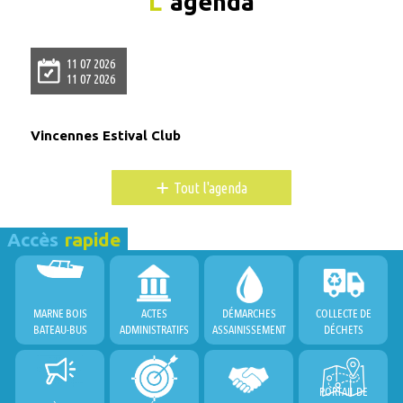
L'
agenda
11 07 2026
11 07 2026
Vincennes Estival Club
+
Tout l'agenda
Accès
rapide
MARNE BOIS
ACTES
DÉMARCHES
COLLECTE DE
BATEAU-BUS
ADMINISTRATIFS
ASSAINISSEMENT
DÉCHETS
PORTAIL DE