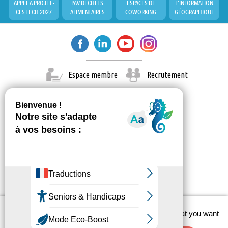
APPEL À PROJET -
PAV DÉCHETS
ESPACES DE
L'INFORMATION
CES TECH 2027
ALIMENTAIRES
COWORKING
GÉOGRAPHIQUE
Espace membre
Recrutement
X
This site uses cookies and gives you control over what you want
© Paris Est Marne & Bois 2026
to activate
Administration
Contact
Mentions légales