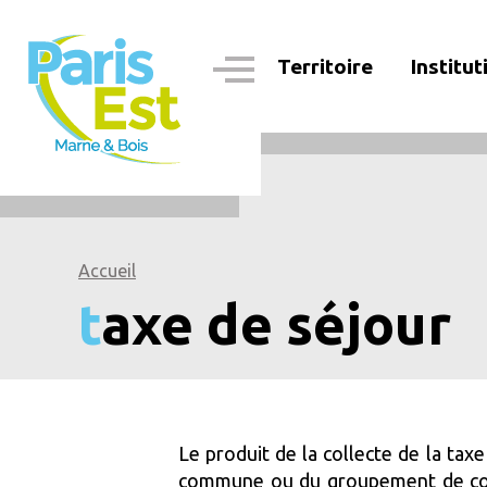
Aller
au
contenu
Territoire
Institut
principal
Navigation
principale
Accueil
taxe de séjour
Le produit de la collecte de la tax
commune ou du groupement de comm