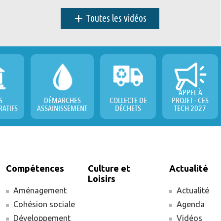
+
Toutes les vidéos
APPEL À
S
DÉMARCHES
COLLECTE DE
PROJET - CES
RATIFS
ASSAINISSEMENT
DÉCHETS
TECH 2027
Compétences
Culture et
Actualité
Loisirs
Aménagement
Actualité
Cohésion sociale
Agenda
Développement
Vidéos