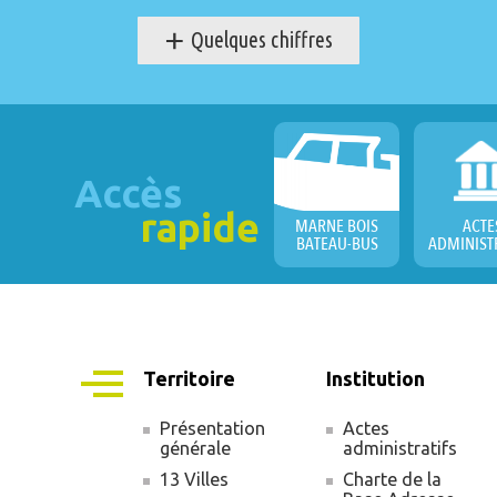
+
Quelques chiffres
Accès
rapide
MARNE BOIS
ACTE
BATEAU-BUS
ADMINIST
Territoire
Institution
Présentation
Actes
générale
administratifs
Navigation
13 Villes
Charte de la