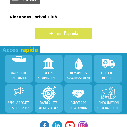
Vincennes Estival Club
+
Tout l'agenda
Accès
rapide
MARNE BOIS
ACTES
DÉMARCHES
COLLECTE DE
BATEAU-BUS
ADMINISTRATIFS
ASSAINISSEMENT
DÉCHETS
PORTAIL DE
APPEL À PROJET -
PAV DÉCHETS
ESPACES DE
L'INFORMATION
CES TECH 2027
ALIMENTAIRES
COWORKING
GÉOGRAPHIQUE