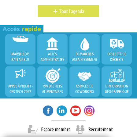
+
Tout l'agenda
Accès
rapide
MARNE BOIS
ACTES
DÉMARCHES
COLLECTE DE
BATEAU-BUS
ADMINISTRATIFS
ASSAINISSEMENT
DÉCHETS
PORTAIL DE
APPEL À PROJET -
PAV DÉCHETS
ESPACES DE
L'INFORMATION
CES TECH 2027
ALIMENTAIRES
COWORKING
GÉOGRAPHIQUE
Espace membre
Recrutement