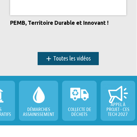
PEMB, Territoire Durable et Innovant !
+
Toutes les vidéos
APPEL À
S
DÉMARCHES
COLLECTE DE
PROJET - CES
RATIFS
ASSAINISSEMENT
DÉCHETS
TECH 2027