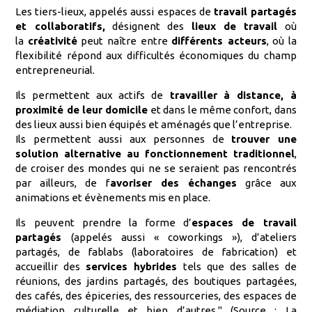
Les tiers-lieux, appelés aussi espaces de
travail partagés
et collaboratifs,
désignent des
lieux de travail
où
la
créativité
peut naître entre
différents acteurs
, où la
flexibilité répond aux difficultés économiques du champ
entrepreneurial.
Ils permettent aux actifs de
travailler à distance, à
proximité de leur domicile
et dans le même confort, dans
des lieux aussi bien équipés et aménagés que l’entreprise.
Ils permettent aussi aux personnes de
trouver une
solution alternative au fonctionnement traditionnel
,
de croiser des mondes qui ne se seraient pas rencontrés
par ailleurs, de f
avoriser des échanges
grâce aux
animations et évènements mis en place.
Ils peuvent prendre la forme d’
espaces de travail
partagés
(appelés aussi « coworkings »), d’ateliers
partagés, de fablabs (laboratoires de fabrication) et
accueillir des
services hybrides
tels que des salles de
réunions, des jardins partagés, des boutiques partagées,
des cafés, des épiceries, des ressourceries, des espaces de
médiation culturelle et bien d’autres." (Source : La