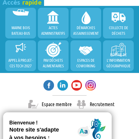
Accès
rapide
MARNE BOIS
ACTES
DÉMARCHES
COLLECTE DE
BATEAU-BUS
ADMINISTRATIFS
ASSAINISSEMENT
DÉCHETS
PORTAIL DE
APPEL À PROJET -
PAV DÉCHETS
ESPACES DE
L'INFORMATION
CES TECH 2027
ALIMENTAIRES
COWORKING
GÉOGRAPHIQUE
Espace membre
Recrutement