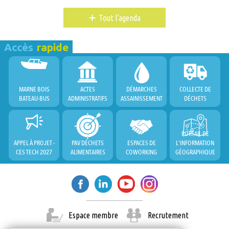
+
Tout l'agenda
Accès
rapide
MARNE BOIS
ACTES
DÉMARCHES
COLLECTE DE
BATEAU-BUS
ADMINISTRATIFS
ASSAINISSEMENT
DÉCHETS
PORTAIL DE
APPEL À PROJET -
PAV DÉCHETS
ESPACES DE
L'INFORMATION
CES TECH 2027
ALIMENTAIRES
COWORKING
GÉOGRAPHIQUE
Espace membre
Recrutement