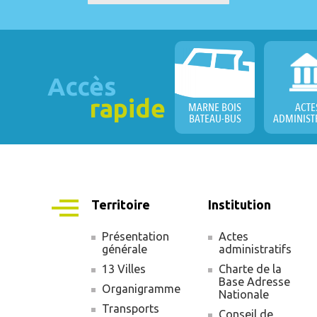
Accès
rapide
MARNE BOIS
ACTE
BATEAU-BUS
ADMINIST
Territoire
Institution
Présentation
Actes
générale
administratifs
Navigation
13 Villes
Charte de la
principale
Base Adresse
Organigramme
Nationale
Transports
Conseil de