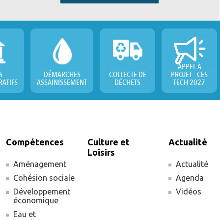
APPEL À
S
DÉMARCHES
COLLECTE DE
PROJET - CES
RATIFS
ASSAINISSEMENT
DÉCHETS
TECH 2027
Compétences
Culture et
Actualité
Loisirs
Aménagement
Actualité
Cohésion sociale
Agenda
Développement
Vidéos
économique
Eau et