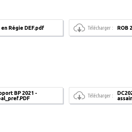
 en Régie DEF.pdf
Télécharger :
ROB 2
port BP 2021 -
DC202
Télécharger :
pal_pref.PDF
assai