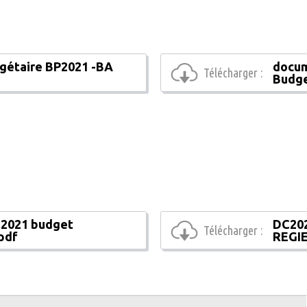
gétaire BP2021 -BA
docum
Télécharger :
Budge
 2021 budget
DC202
Télécharger :
.pdf
REGIE