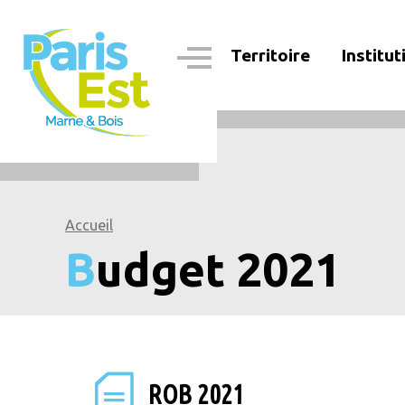
Aller
au
contenu
Territoire
Institut
principal
Navigation
principale
Accueil
Budget 2021
ROB 2021