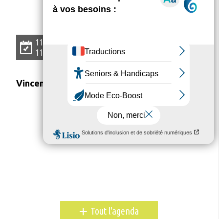
L'
agenda
11 07 2026
11 07 2026
Vincennes Estival Club
+
Tout l'agenda