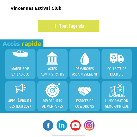
Vincennes Estival Club
+
Tout l'agenda
Accès
rapide
MARNE BOIS
ACTES
DÉMARCHES
COLLECTE DE
BATEAU-BUS
ADMINISTRATIFS
ASSAINISSEMENT
DÉCHETS
PORTAIL DE
APPEL À PROJET -
PAV DÉCHETS
ESPACES DE
L'INFORMATION
CES TECH 2027
ALIMENTAIRES
COWORKING
GÉOGRAPHIQUE