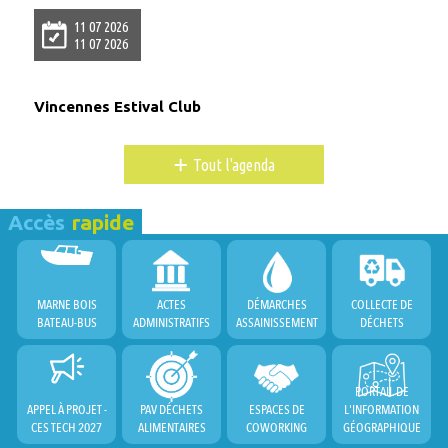
11 07 2026
11 07 2026
Vincennes Estival Club
+
Tout l'agenda
Accès
rapide
MARNE BOIS
ACTES
DÉMARCHES
COLLECTE DE
BATEAU-BUS
ADMINISTRATIFS
ASSAINISSEMENT
DÉCHETS
PORTAIL DE
APPEL À PROJET -
PAV DÉCHETS
ESPACES DE
L'INFORMATION
CES TECH 2027
ALIMENTAIRES
COWORKING
GÉOGRAPHIQUE