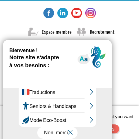
Espace membre
Recrutement
X
This site uses cookies and gives you control over what you want
© Paris Est Marne & Bois 2026
to activate
Administration
Contact
Mentions légales
OK, accept all
Deny all cookies
Personalize