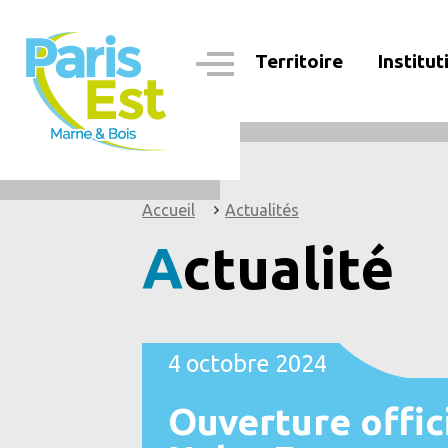
Aller
au
contenu
Territoire
Institut
principal
Navigation
principale
Accueil
Actualités
Actualité
4 octobre 2024
Ouverture offici