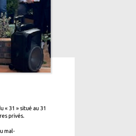
u « 31 » situé au 31
es privés.
du mal-