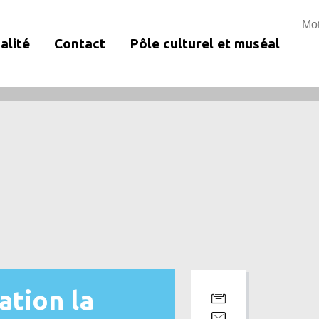
Rech
alité
Contact
Pôle culturel et muséal
ation la