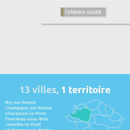
Cohésion sociale
13 villes,
1 territoire
Bry-sur-Marne
Champigny-sur-Marne
Charenton-le-Pont
Fontenay-sous-Bois
Joinville-le-Pont
Le Perreux-sur-Marne