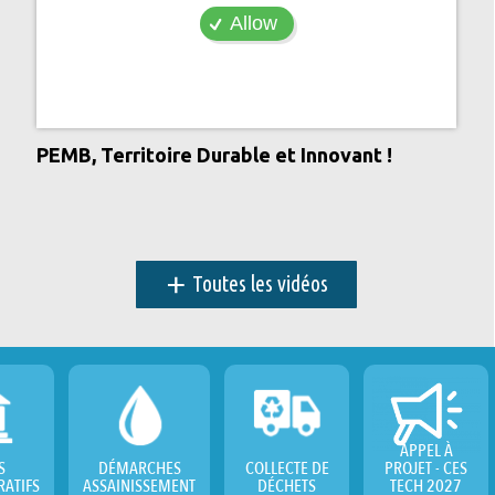
Allow
PEMB, Territoire Durable et Innovant !
+
Toutes les vidéos
APPEL À
S
DÉMARCHES
COLLECTE DE
PROJET - CES
RATIFS
ASSAINISSEMENT
DÉCHETS
TECH 2027