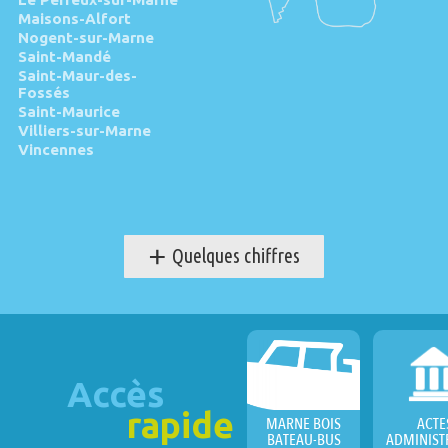
Maisons-Alfort
Nogent-sur-Marne
Saint-Mandé
Saint-Maur-des-
Fossés
Saint-Maurice
Villiers-sur-Marne
Vincennes
+
Quelques chiffres
Accès
rapide
MARNE BOIS
ACTE
BATEAU-BUS
ADMINIST