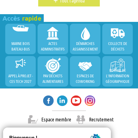
+
Tout l'agenda
Accès
rapide
MARNE BOIS
ACTES
DÉMARCHES
COLLECTE DE
BATEAU-BUS
ADMINISTRATIFS
ASSAINISSEMENT
DÉCHETS
PORTAIL DE
APPEL À PROJET -
PAV DÉCHETS
ESPACES DE
L'INFORMATION
CES TECH 2027
ALIMENTAIRES
COWORKING
GÉOGRAPHIQUE
Espace membre
Recrutement