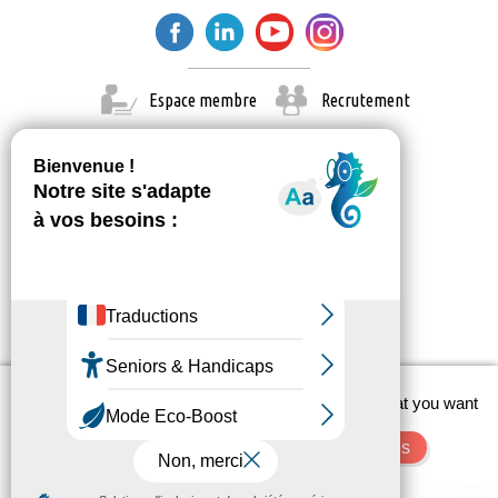
Espace membre
Recrutement
X
This site uses cookies and gives you control over what you want
© Paris Est Marne & Bois 2026
to activate
Administration
Contact
Mentions légales
OK, accept all
Deny all cookies
Personalize