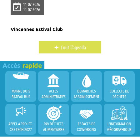
11 07 2026
11 07 2026
Vincennes Estival Club
+
Tout l'agenda
Accès
rapide
MARNE BOIS
ACTES
DÉMARCHES
COLLECTE DE
BATEAU-BUS
ADMINISTRATIFS
ASSAINISSEMENT
DÉCHETS
PORTAIL DE
APPEL À PROJET -
PAV DÉCHETS
ESPACES DE
L'INFORMATION
CES TECH 2027
ALIMENTAIRES
COWORKING
GÉOGRAPHIQUE