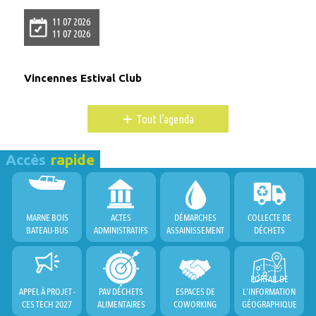
11 07 2026
11 07 2026
Vincennes Estival Club
+
Tout l'agenda
Accès
rapide
MARNE BOIS
ACTES
DÉMARCHES
COLLECTE DE
BATEAU-BUS
ADMINISTRATIFS
ASSAINISSEMENT
DÉCHETS
PORTAIL DE
APPEL À PROJET -
PAV DÉCHETS
ESPACES DE
L'INFORMATION
CES TECH 2027
ALIMENTAIRES
COWORKING
GÉOGRAPHIQUE