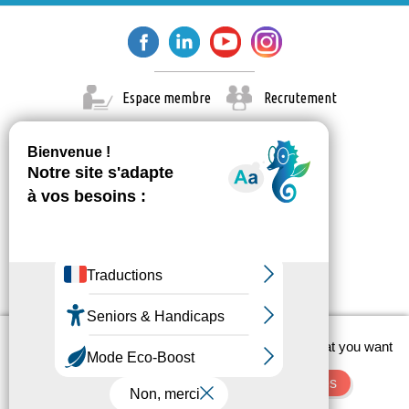
Espace membre
Recrutement
X
This site uses cookies and gives you control over what you want
© Paris Est Marne & Bois 2026
to activate
Administration
Contact
Mentions légales
OK, accept all
Deny all cookies