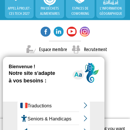
PORTAIL DE
APPEL À PROJET -
PAV DÉCHETS
ESPACES DE
L'INFORMATION
CES TECH 2027
ALIMENTAIRES
COWORKING
GÉOGRAPHIQUE
Espace membre
Recrutement
X
This site uses cookies and gives you control over what you want
© Paris Est Marne & Bois 2026