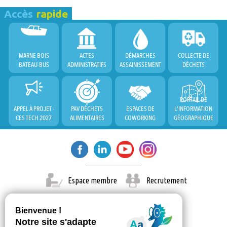
Accès
rapide
MARNE BOIS
ACTES
DÉMARCHES
COLLECTE DE
BATEAU-BUS
ADMINISTRATIFS
ASSAINISSEMENT
DÉCHETS
PORTAIL DE
APPEL À PROJET -
PAV DÉCHETS
ESPACES DE
L'INFORMATION
CES TECH 2027
ALIMENTAIRES
COWORKING
GÉOGRAPHIQUE
Espace membre
Recrutement