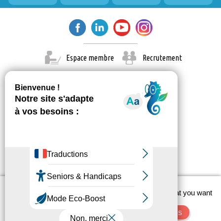
22 février 2026
dimanche
Toute la
Exposition découverte
journée
23 février 2026
lundi
Espace membre
Recrutement
Toute la
Exposition découverte
journée
24 février 2026
mardi
Toute la
Exposition découverte
journée
25 février 2026
mercredi
Toute la
Exposition découverte
journée
X
7 mars 2026
samedi
This site uses cookies and gives you control over what you want
© Paris Est Marne & Bois 2026
to activate
Administration
Contact
Mentions légales
Toute la
Parc des Nangues – Du sport, du vert et
OK, accept all
Deny all cookies
journée
du souffle !