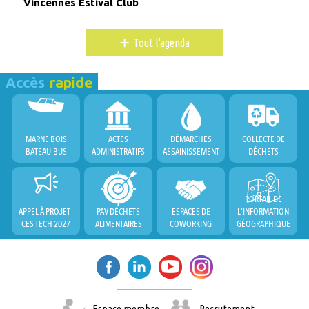
Vincennes Estival Club
+
Tout l'agenda
Accès
rapide
MARNE BOIS
ACTES
DÉMARCHES
COLLECTE DE
BATEAU-BUS
ADMINISTRATIFS
ASSAINISSEMENT
DÉCHETS
PORTAIL DE
APPEL À PROJET -
PAV DÉCHETS
ESPACES DE
L'INFORMATION
CES TECH 2027
ALIMENTAIRES
COWORKING
GÉOGRAPHIQUE