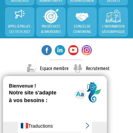
BATEAU-BUS
ADMINISTRATIFS
ASSAINISSEMENT
DÉCHETS
PORTAIL DE
APPEL À PROJET -
PAV DÉCHETS
ESPACES DE
L'INFORMATION
CES TECH 2027
ALIMENTAIRES
COWORKING
GÉOGRAPHIQUE
Espace membre
Recrutement