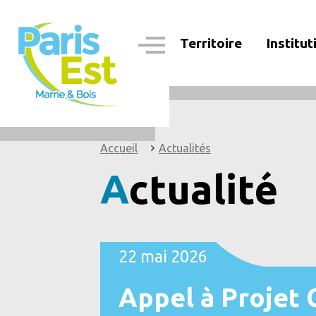
Aller
au
contenu
Territoire
Institut
principal
Navigation
principale
Accueil
Actualités
Actualité
22 mai 2026
Appel à Projet 