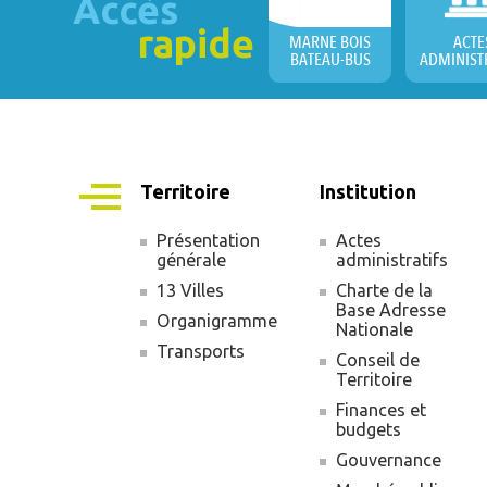
Accès
rapide
MARNE BOIS
ACTE
BATEAU-BUS
ADMINIST
Territoire
Institution
Présentation
Actes
générale
administratifs
Navigation
13 Villes
Charte de la
principale
Base Adresse
Organigramme
Nationale
Transports
Conseil de
Territoire
Finances et
budgets
Gouvernance