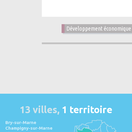
Développement économique
13 villes,
1 territoire
Bry-sur-Marne
Champigny-sur-Marne